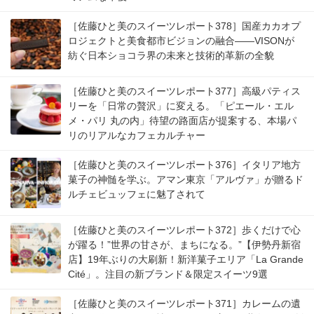
［佐藤ひと美のスイーツレポート378］国産カカオプ
ロジェクトと美食都市ビジョンの融合――VISONが
紡ぐ日本ショコラ界の未来と技術的革新の全貌
［佐藤ひと美のスイーツレポート377］高級パティス
リーを「日常の贅沢」に変える。「ピエール・エル
メ・パリ 丸の内」待望の路面店が提案する、本場パ
リのリアルなカフェカルチャー
［佐藤ひと美のスイーツレポート376］イタリア地方
菓子の神髄を学ぶ。アマン東京「アルヴァ」が贈るド
ルチェビュッフェに魅了されて
［佐藤ひと美のスイーツレポート372］歩くだけで心
が躍る！”世界の甘さが、まちになる。”【伊勢丹新宿
店】19年ぶりの大刷新！新洋菓子エリア「La Grande
Cité」。注目の新ブランド＆限定スイーツ9選
［佐藤ひと美のスイーツレポート371］カレームの遺