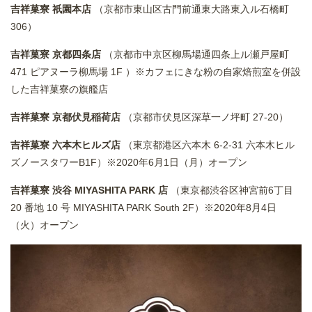
吉祥菓寮 祇園本店
（京都市東山区古門前通東大路東入ル石橋町
306）
吉祥菓寮 京都四条店
（京都市中京区柳馬場通四条上ル瀬戸屋町
471 ピアヌーラ柳馬場 1F ）※カフェにきな粉の自家焙煎室を併設
した吉祥菓寮の旗艦店
吉祥菓寮 京都伏見稲荷店
（京都市伏見区深草一ノ坪町 27-20）
吉祥菓寮 六本木ヒルズ店
（東京都港区六本木 6-2-31 六本木ヒル
ズノースタワーB1F）※2020年6月1日（月）オープン
吉祥菓寮 渋谷 MIYASHITA PARK 店
（東京都渋谷区神宮前6丁目
20 番地 10 号 MIYASHITA PARK South 2F）※2020年8月4日
（火）オープン