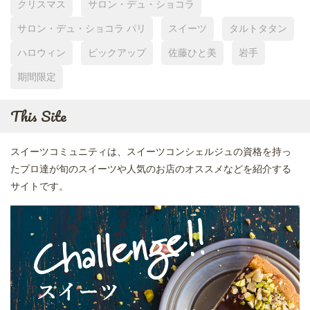
クリスマス
サロン・デュ・ショコラ
サロン・デュ・ショコラ パリ
スイーツ
タルトタタン
ハロウィン
ピックアップ
佐藤ひと美
岩手
期間限定
This Site
スイーツコミュニティは、スイーツコンシェルジュの資格を持っ
たプロ達が旬のスイーツや人気のお店のオススメなどを紹介する
サイトです。