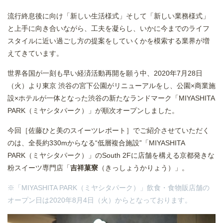
流行終息後に向け「新しい生活様式」そして「新しい業務様式」
と上手に向き合いながら、工夫を凝らし、いかに今までのライフ
スタイルに近い過ごし方の提案をしていくかを模索する業界が増
えてきています。
世界各国が一刻も早い経済活動再開を願う中、2020年7月28日
（火）より東京 渋谷の宮下公園がリニューアルをし、公園×商業施
設×ホテルが一体となった渋谷の新たなランドマーク「MIYASHITA
PARK（ミヤシタパーク）」が順次オープンしました。
今回［佐藤ひと美のスイーツレポート］でご紹介させていただく
のは、全長約330mからなる“低層複合施設”「MIYASHITA
PARK（ミヤシタパーク）」のSouth 2Fに店舗を構える京都発きな
粉スイーツ専門店「
吉祥菓寮
（きっしょうかりょう）」。
※「MIYASHITA PARK（ミヤシタパーク）」飲食・食物販店舗の
オープン日は2020年8月4日（火）からとなっております。