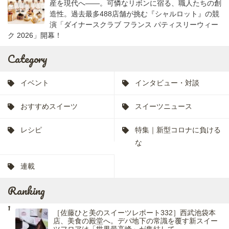
産を現代へ――。可憐なリボンに宿る、職人たちの創
造性。過去最多488店舗が挑む『シャルロット』の競
演「ダイナースクラブ フランス パティスリーウィー
ク 2026」開幕！
Category
イベント
インタビュー・対談
おすすめスイーツ
スイーツニュース
レシピ
特集｜新型コロナに負ける
な
連載
Ranking
［佐藤ひと美のスイーツレポート332］西武池袋本
店、美食の殿堂へ。デパ地下の常識を覆す新スイー