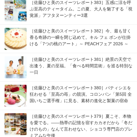
［佐藤ひと美のスイーツレポート383］五感に涼を呼
ぶ至高のティータイム。この夏、大人を魅了する「視
覚派」アフタヌーンティー3選
［佐藤ひと美のスイーツレポート382］今、最も甘く
香る奇跡の一瞬を閉じ込めて。キル フェ ボンが仕掛
ける「7つの桃のアート」～ PEACHフェア 2026 ～
［佐藤ひと美のスイーツレポート381］絶景の天空で
出逢う、夏の至福。「食べる時間芸術」を巡る特別な
一日
［佐藤ひと美のスイーツレポート380］パティシエを
狂わせる「至高の苺」の競演。コロンバン「第5回 全
国いちご選手権」に見る、素材の進化と製菓の宿命
［佐藤ひと美のスイーツレポート379］夏こそ、本物
を愛でる。――熱帯の記憶を宿すカカオだから「冬だ
けのもの」なんて言わせない、ショコラ専門店のプレ
ミアムな午後