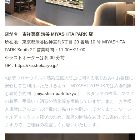
店舗名：
吉祥菓寮 渋谷 MIYASHITA PARK 店
所在地：東京都渋谷区神宮前6丁目 20 番地 10 号 MIYASHITA
PARK South 2F 営業時間：11:00〜21:00
※ラストオーダーは各 30 分前
HP：
https://kisshokaryo.jp/
<新型コロナウイルス感染症拡大防止に関する取り組み> お客様に
安心してご利用いただけるよう、MIYASHITA PARKでは入場制限
と事前予約制（
miyashita-park.tokyo
）、スタッフの検温、マスク
の着用、手洗い・消毒の強化等を実施しています。また、お客様
入店時にアルコール消毒のご協力をお願いしております。ソーシ
ャルディスタンス確保のため、座席の間隔をあけてご案内いたし
ますので、ご理解の程宜しくお願いいたします。