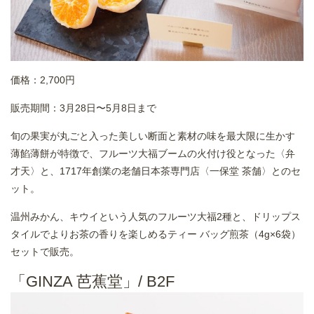
価格：2,700円
販売期間：3月28日〜5月8日まで
旬の果実が丸ごと入った美しい断面と素材の味を最大限に生かす
薄餡薄餅が特徴で、フルーツ大福ブームの火付け役となった〈弁
才天〉と、1717年創業の老舗日本茶専門店〈一保堂 茶舗〉とのセ
ット。
温州みかん、キウイという人気のフルーツ大福2種と、ドリップス
タイルでよりお茶の香りを楽しめるティー バッグ煎茶（4g×6袋）
セットで販売。
「GINZA 芭蕉堂」/ B2F