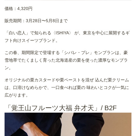
価格：4,320円
販売期間：3月28日〜5月8日まで
「白い恋人」で知られる〈ISHIYA〉 が、東京を中心に展開するギ
フト向けスイーツブランド。
この春、期間限定で登場する「シバレ・プレ」モンブランは、豪
雪地帯でたくましく育った北海道産の栗を使った濃厚なモンブラ
ン。
オリジナルの栗カスタードや栗ペーストを混ぜ 込んだ栗クリーム
は、口溶けなめらかで、一口食べれば栗の 味わいとコクが一気に
広がります。
「覚王山フルーツ大福 弁才天」/ B2F