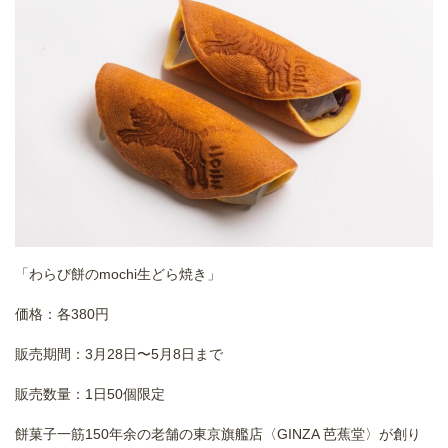
「わらび餅のmochi生どら焼き」
価格：各380円
販売期間：3月28日〜5月8日まで
販売数量：1日50個限定
餅菓子一筋150年余の老舗の東京旗艦店〈GINZA 芭蕉堂〉が創り