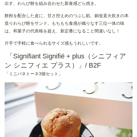
出す、わらび餅を組み合わせた新食感どら焼き。
餅粉を配合した皮に、甘さ控えめのつぶし餡、銅釡直火炊きの本
造りわらび餅をサンド。もちもち食感が織りなす三位一体の味
は、和菓子の代表格を超え、新定番になること間違いなし！
片手で手軽に食べられるサイズ感もうれしいです。
「Signifiant Signifié + plus（シニフィア
ン シニフィエ プラス）」/ B2F
「ミニパネトーネ3個セット」