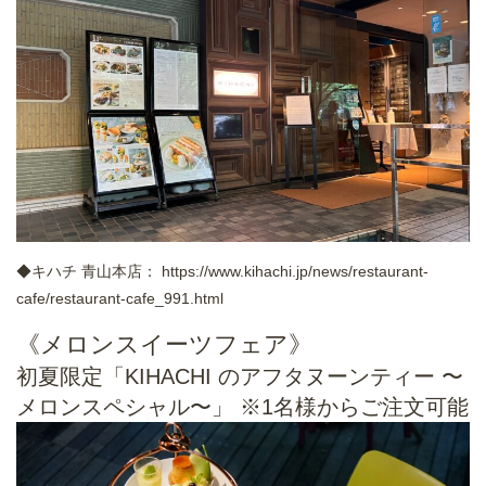
◆キハチ 青山本店：
https://www.kihachi.jp/news/restaurant-
cafe/restaurant-cafe_991.html
《メロンスイーツフェア》
初夏限定「KIHACHI のアフタヌーンティー 〜
メロンスペシャル〜」 ※1名様からご注文可能