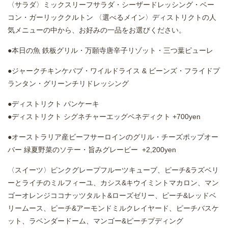
〈サラダ〉ミックスリーフサラダ・シーザードレッシング・ベー
コン・ガーリッククルトン 〈選べるメイン〉ディストリクトの人
気メニューの中から、お好みの一品をお選びください。
●本日の魚 鉄板グリル・万願寺唐辛子リゾット・三つ葉ピューレ
●ジャークチキンケバブ・ワイルドライス & ビーンズ・フライドプ
ランタン・グリーンチリドレッシング
●ディストリクト パンケーキ
●ディストリクト シグネチャーエッグベネディクト +700yen
●オーストラリア産ビーフサーロインのグリル・チーズポップオー
バー 緑夏野菜のソテー・旨みグレービー +2,200yen
〈スイーツ〉ピンクグレープフルーツキューブ、ピーチ&ラズベリ
ーとライチのミルフィーユ、カシス&キウイミントマカロン、マン
ゴーオレンジココナッツタルト&ローズゼリー、ピーチ&レッドベ
リームース、ピーチ&アーモンドミルクレイヤード、ピーチバスケ
ット、ラベンダードーム、マンゴー&ピーチプディング