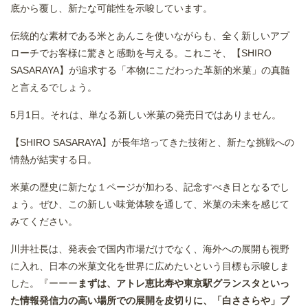
底から覆し、新たな可能性を示唆しています。
伝統的な素材である米とあんこを使いながらも、全く新しいアプ
ローチでお客様に驚きと感動を与える。これこそ、【SHIRO
SASARAYA】が追求する「本物にこだわった革新的米菓」の真髄
と言えるでしょう。
5月1日。それは、単なる新しい米菓の発売日ではありません。
【SHIRO SASARAYA】が長年培ってきた技術と、新たな挑戦への
情熱が結実する日。
米菓の歴史に新たな１ページが加わる、記念すべき日となるでし
ょう。ぜひ、この新しい味覚体験を通して、米菓の未来を感じて
みてください。
川井社長は、発表会で国内市場だけでなく、海外への展開も視野
に入れ、日本の米菓文化を世界に広めたいという目標も示唆しま
した。『ーーー
まずは、アトレ恵比寿や東京駅グランスタといっ
た情報発信力の高い場所での展開を皮切りに、「白ささらや」ブ