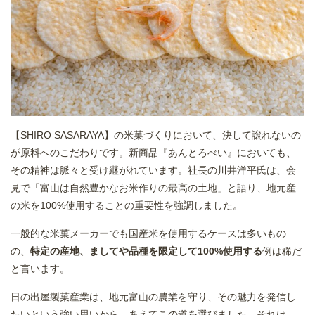
【SHIRO SASARAYA】の米菓づくりにおいて、決して譲れないの
が原料へのこだわりです。新商品『あんとろべい』においても、
その精神は脈々と受け継がれています。社長の川井洋平氏は、会
見で「富山は自然豊かなお米作りの最高の土地」と語り、地元産
の米を100%使用することの重要性を強調しました。
一般的な米菓メーカーでも国産米を使用するケースは多いもの
の、
特定の産地、ましてや品種を限定して100%使用する
例は稀だ
と言います。
日の出屋製菓産業は、地元富山の農業を守り、その魅力を発信し
たいという強い思いから、あえてこの道を選びました。それは、