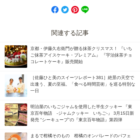
関連する記事
京都・伊藤久右衛門が贈る抹茶クリスマス！ 『いち
ご抹茶アイスケーキ・プレミアム』 『宇治抹茶チョ
コレートケーキ』販売開始
［佐藤ひと美のスイーツレポート381］絶景の天空で
出逢う、夏の至福。「食べる時間芸術」を巡る特別な
一日
明治屋のいちごジャムを使用した半生クッキー 『東
京百年物語 -ジャムクッキー いちご-』 3月15日新
発売 “シーキューブ”の『東京百年物語』第四弾
まるで柑橘そのもの 柑橘のオンパレードのパフェ