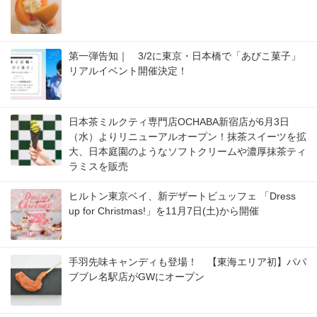
第一弾告知｜ 3/2に東京・日本橋で「あびこ菓子」
リアルイベント開催決定！
日本茶ミルクティ専門店OCHABA新宿店が6月3日
（水）よりリニューアルオープン！抹茶スイーツを拡
大、日本庭園のようなソフトクリームや濃厚抹茶ティ
ラミスを販売
ヒルトン東京ベイ、新デザートビュッフェ 「Dress
up for Christmas!」を11月7日(土)から開催
手羽先味キャンディも登場！ 【東海エリア初】パパ
ブブレ名駅店がGWにオープン