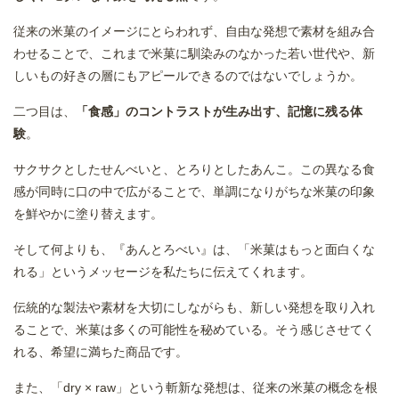
従来の米菓のイメージにとらわれず、自由な発想で素材を組み合
わせることで、これまで米菓に馴染みのなかった若い世代や、新
しいもの好きの層にもアピールできるのではないでしょうか。
二つ目は、
「食感」のコントラストが生み出す、記憶に残る体
験
。
サクサクとしたせんべいと、とろりとしたあんこ。この異なる食
感が同時に口の中で広がることで、単調になりがちな米菓の印象
を鮮やかに塗り替えます。
そして何よりも、『あんとろべい』は、「米菓はもっと面白くな
れる」というメッセージを私たちに伝えてくれます。
伝統的な製法や素材を大切にしながらも、新しい発想を取り入れ
ることで、米菓は多くの可能性を秘めている。そう感じさせてく
れる、希望に満ちた商品です。
また、「dry × raw」という斬新な発想は、従来の米菓の概念を根