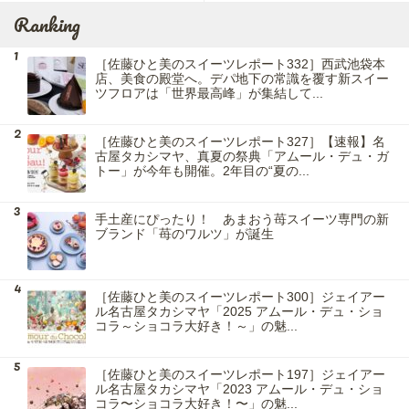
Ranking
［佐藤ひと美のスイーツレポート332］西武池袋本
店、美食の殿堂へ。デパ地下の常識を覆す新スイー
ツフロアは「世界最高峰」が集結して...
［佐藤ひと美のスイーツレポート327］【速報】名
古屋タカシマヤ、真夏の祭典「アムール・デュ・ガ
トー」が今年も開催。2年目の“夏の...
手土産にぴったり！ あまおう苺スイーツ専門の新
ブランド「苺のワルツ」が誕生
［佐藤ひと美のスイーツレポート300］ジェイアー
ル名古屋タカシマヤ「2025 アムール・デュ・ショ
コラ～ショコラ大好き！～」の魅...
［佐藤ひと美のスイーツレポート197］ジェイアー
ル名古屋タカシマヤ「2023 アムール・デュ・ショ
コラ〜ショコラ大好き！〜」の魅...