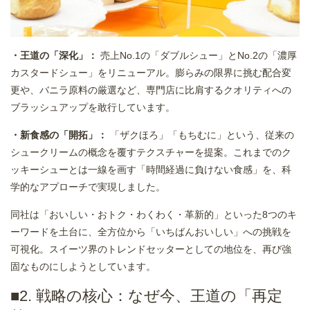
・王道の「深化」：
売上No.1の「ダブルシュー」とNo.2の「濃厚
カスタードシュー」をリニューアル。膨らみの限界に挑む配合変
更や、バニラ原料の厳選など、専門店に比肩するクオリティへの
ブラッシュアップを敢行しています。
・新食感の「開拓」：
「ザクほろ」「もちむに」という、従来の
シュークリームの概念を覆すテクスチャーを提案。これまでのク
ッキーシューとは一線を画す「時間経過に負けない食感」を、科
学的なアプローチで実現しました。
同社は「おいしい・おトク・わくわく・革新的」といった8つのキ
ーワードを土台に、全方位から「いちばんおいしい」への挑戦を
可視化。スイーツ界のトレンドセッターとしての地位を、再び強
固なものにしようとしています。
■2. 戦略の核心：なぜ今、王道の「再定