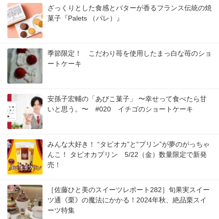
ざっくりとした食感とバターが香るフランス伝統の焼
菓子『Palets （パレ）』
季節限定！ こだわり苺を使用したまっ白な苺のショ
ートケーキ
安孫子宏輔の「あびこ菓子」 〜幸せって食べたら甘
いと思う。〜 #020 イチゴのショートケーキ
みんな大好き！ “タピオカ”と“プリン”が夢のがっちゃ
んこ！ タピオカプリン 5/22（金）数量限定で新発
売！
［佐藤ひと美のスイーツレポート282］旬果実スイー
ツ通《栗》の魔法にかかる！2024年秋、絶品栗スイ
ーツ特集