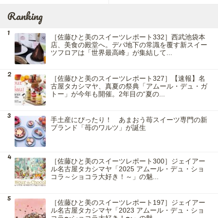
Ranking
［佐藤ひと美のスイーツレポート332］西武池袋本
店、美食の殿堂へ。デパ地下の常識を覆す新スイー
ツフロアは「世界最高峰」が集結して...
［佐藤ひと美のスイーツレポート327］【速報】名
古屋タカシマヤ、真夏の祭典「アムール・デュ・ガ
トー」が今年も開催。2年目の“夏の...
手土産にぴったり！ あまおう苺スイーツ専門の新
ブランド「苺のワルツ」が誕生
［佐藤ひと美のスイーツレポート300］ジェイアー
ル名古屋タカシマヤ「2025 アムール・デュ・ショ
コラ～ショコラ大好き！～」の魅...
［佐藤ひと美のスイーツレポート197］ジェイアー
ル名古屋タカシマヤ「2023 アムール・デュ・ショ
コラ〜ショコラ大好き！〜」の魅...