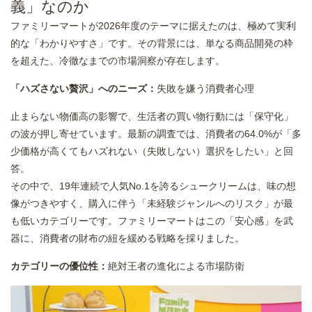
義」なのか
ファミリーマートが2026年度のテーマに据えたのは、極めて実利
的な「わかりやすさ」です。その背景には、単なる商品開発の枠
を超えた、冷徹なまでの市場洞察が存在します。
「ハズさない贅沢」へのニーズ：
失敗を嫌う消費者心理
止まらない物価高の影響で、生活者の買い物行動には「保守化」
の波が押し寄せています。最新の調査では、消費者の64.0%が「多
少価格が高くてもハズれない（失敗しない）選択をしたい」と回
答。
その中で、19年連続で人気No.1を誇るシュークリームは、味の想
像がつきやすく、購入に伴う「未経験ジャンルへのリスク」が最
も低いカテゴリーです。ファミリーマートはこの「安心感」を武
器に、消費者の財布の紐を緩める戦略を採りました。
カテゴリーの優位性：
絶対王者の進化による市場防衛