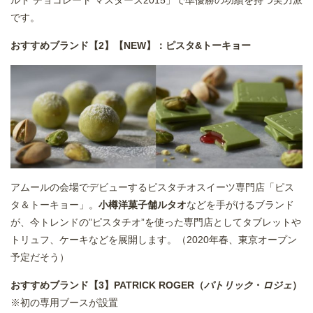
ルド チョコレート マスターズ2015」で準優勝の功績を持つ実力派
です。
おすすめブランド【2】【NEW】：ピスタ&トーキョー
アムールの会場でデビューするピスタチオスイーツ専門店「ピス
タ＆トーキョー」。
小樽洋菓子舗ルタオ
などを手がけるブランド
が、今トレンドの”ピスタチオ”を使った専門店としてタブレットや
トリュフ、ケーキなどを展開します。（2020年春、東京オープン
予定だそう）
おすすめブランド【3】PATRICK ROGER（
パトリック
・
ロジェ
）
※初の専用ブースが設置