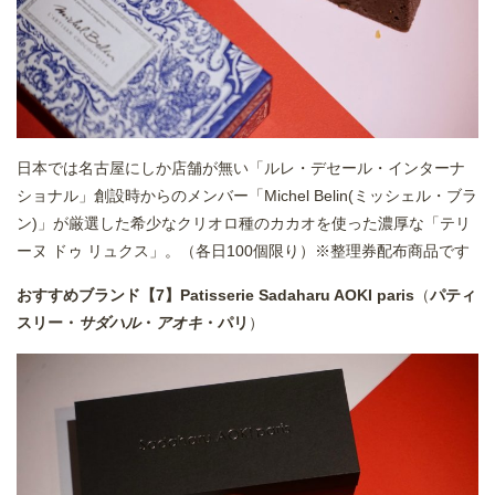
日本では名古屋にしか店舗が無い「ルレ・デセール・インターナ
ショナル」創設時からのメンバー「Michel Belin(ミッシェル・ブラ
ン)」が厳選した希少なクリオロ種のカカオを使った濃厚な「テリ
ーヌ ドゥ リュクス」。（各日100個限り）※整理券配布商品です
おすすめブランド【7】Patisserie Sadaharu AOKI paris
（
パティ
スリー・
サダハル
・
アオキ
・パリ
）