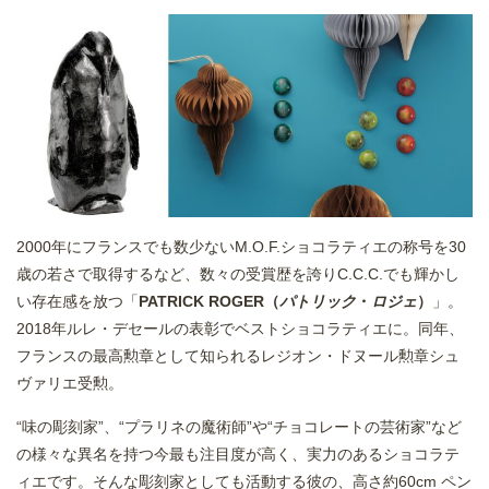
2000年にフランスでも数少ないM.O.F.ショコラティエの称号を30
歳の若さで取得するなど、数々の受賞歴を誇りC.C.C.でも輝かし
い存在感を放つ「
PATRICK ROGER（
パトリック
・
ロジェ
）
」。
2018年ルレ・デセールの表彰でベストショコラティエに。同年、
フランスの最高勲章として知られるレジオン・ドヌール勲章シュ
ヴァリエ受勲。
“味の彫刻家”、“プラリネの魔術師”や“チョコレートの芸術家”など
の様々な異名を持つ今最も注目度が高く、実力のあるショコラテ
ィエです。そんな彫刻家としても活動する彼の、高さ約60cm ペン