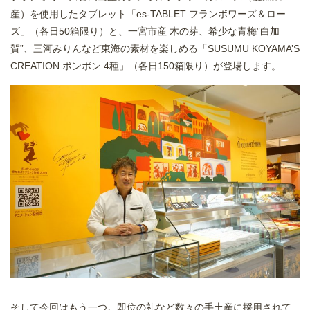
産）を使用したタブレット「es-TABLET フランボワーズ＆ロー
ズ」（各日50箱限り）と、一宮市産 木の芽、希少な青梅”白加
賀”、三河みりんなど東海の素材を楽しめる「SUSUMU KOYAMA’S
CREATION ボンボン 4種」（各日150箱限り）が登場します。
そして今回はもう一つ。即位の礼など数々の手土産に採用されて