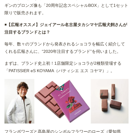
ギンのブロンズ像も「20周年記念スペシャルBOX」として1セット
限りで販売されます。
◾️
【広報オススメ】ジェイアール名古屋タカシマヤ
広報
犬飼さんが
注目するブランドとは？
毎年、数々のブランドから発表されるショコラを幅広く紹介して
くれる広報さんに、“2020年注目するブランド”を伺いました。
まずは、ブランド史上初！1店舗限定ショコラが2種類登場する
「PATISSIER eS KOYAMA（パティシエ エス コヤマ）」。
フランボワーズと髙島屋のシンボルフラワーのローズ（愛知県