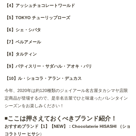
【
4
】アッシュ
チョコレート
ワールド
【
5
】
TOKYO
チューリップローズ
【
6
】シェ・シバタ
【
7
】ベルアメール
【
8
】タルティン
【
9
】パティスリー・サダハル・アオキ・パリ
【
10
】ル・ショコラ・アラン・デュカス
今年、2020年は約120種類のジェイアール名古屋タカシマヤ店限
定商品が登場するので、是非名古屋でひと味違ったバレンタイン
シーズンをお楽しみください！
◾️
ここは押さえておくべきブランド紹介！
おすすめブランド【1】【NEW】：Chocolaterie HISASHI （ショ
コラトリー ヒサシ
）