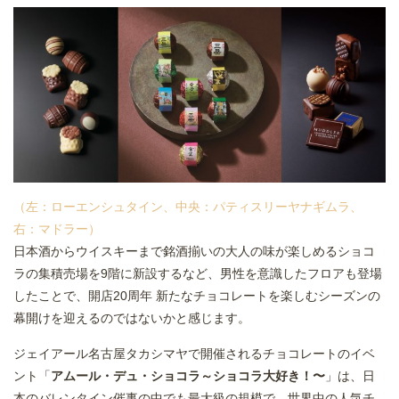
（左：ローエンシュタイン、中央：パティスリーヤナギムラ、
右：マドラー）
日本酒からウイスキーまで銘酒揃いの大人の味が楽しめるショコ
ラの集積売場を9階に新設するなど、男性を意識したフロアも登場
したことで、開店20周年 新たなチョコレートを楽しむシーズンの
幕開けを迎えるのではないかと感じます。
ジェイアール名古屋タカシマヤで開催されるチョコレートのイベ
ント「
アムール・デュ・ショコラ～ショコラ大好き！〜
」は、日
本のバレンタイン催事の中でも最大級の規模で、世界中の人気チ