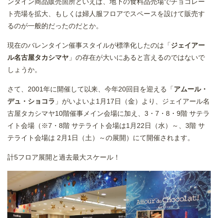
ンタイン商品販売箇所といえば、地下の食料品売場でチョコレー
ト売場を拡大、もしくは婦人服フロアでスペースを設けて販売す
るのが一般的だったのだとか。
現在のバレンタイン催事スタイルが標準化したのは「
ジェイアー
ル名古屋タカシマヤ
」の存在が大いにあると言えるのではないで
しょうか。
さて、2001年に開催して以来、今年20回目を迎える「
アムール・
デュ・ショコラ
」がいよいよ1月17日（金）より、ジェイアール名
古屋タカシマヤ10階催事メイン会場に加え、3・7・8・9階 サテラ
イト会場（※7・8階 サテライト会場は1月22日（水）～、3階 サ
テライト会場は 2月1日（土）～の展開）にて開催されます。
計5フロア展開と過去最大スケール！