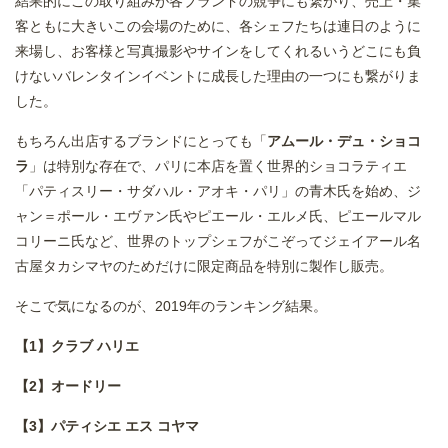
結果的にこの取り組みが各ブランドの競争にも繋がり、売上・集
客ともに大きいこの会場のために、各シェフたちは連日のように
来場し、お客様と写真撮影やサインをしてくれるいうどこにも負
けないバレンタインイベントに成長した理由の一つにも繋がりま
した。
もちろん出店するブランドにとっても「
アムール・デュ・ショコ
ラ
」は特別な存在で、パリに本店を置く世界的ショコラティエ
「パティスリー・サダハル・アオキ・パリ」の青木氏を始め、ジ
ャン＝ポール・エヴァン氏やピエール・エルメ氏、ピエールマル
コリーニ氏など、世界のトップシェフがこぞってジェイアール名
古屋タカシマヤのためだけに限定商品を特別に製作し販売。
そこで気になるのが、2019年のランキング結果。
【1】クラブ ハリエ
【
2
】オードリー
【3】パティシエ エス コヤマ