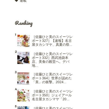
連載
Ranking
［佐藤ひと美のスイーツレ
ポート327］【速報】名古
屋タカシマヤ、真夏の祭...
［佐藤ひと美のスイーツレ
ポート332］西武池袋本
店、美食の殿堂へ。デパ
地...
［佐藤ひと美のスイーツレ
ポート364］世界が認めた
「美」の衝撃。2024...
［佐藤ひと美のスイーツレ
ポート350］ジェイアール
名古屋タカシマヤ「20...
［佐藤ひと美のスイーツレ