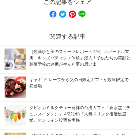
この記事をシェア
関連する記事
［佐藤ひと美のスイーツレポート276］ルノートル立
川「キッズパティシエ体験」潜入！子供たちの笑顔と
製菓学校の連携が生んだ夏の思い出
キャギ ド レーブから父の日限定ギフトが数量限定で
初登場
タピオカミルクティー発祥の台湾カフェ「春水堂（チ
ュンスイタン）」 4/22(水)『人気ドリンク復活総選
挙』オンライン投票を実施