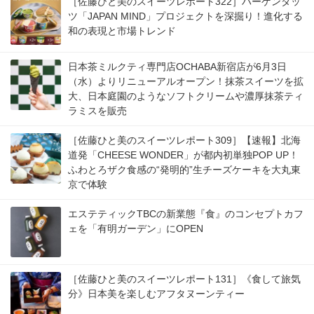
［佐藤ひと美のスイーツレポート322］ハーゲンダッ
ツ「JAPAN MIND」プロジェクトを深掘り！進化する
和の表現と市場トレンド
日本茶ミルクティ専門店OCHABA新宿店が6月3日
（水）よりリニューアルオープン！抹茶スイーツを拡
大、日本庭園のようなソフトクリームや濃厚抹茶ティ
ラミスを販売
［佐藤ひと美のスイーツレポート309］【速報】北海
道発「CHEESE WONDER」が都内初単独POP UP！
ふわとろザク食感の“発明的”生チーズケーキを大丸東
京で体験
エステティックTBCの新業態『食』のコンセプトカフ
ェを「有明ガーデン」にOPEN
［佐藤ひと美のスイーツレポート131］《食して旅気
分》日本美を楽しむアフタヌーンティー