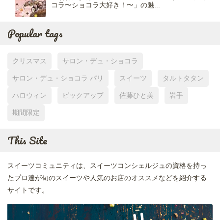
コラ〜ショコラ大好き！〜」の魅...
Popular tags
クリスマス
サロン・デュ・ショコラ
サロン・デュ・ショコラ パリ
スイーツ
タルトタタン
ハロウィン
ピックアップ
佐藤ひと美
岩手
期間限定
This Site
スイーツコミュニティは、スイーツコンシェルジュの資格を持っ
たプロ達が旬のスイーツや人気のお店のオススメなどを紹介する
サイトです。