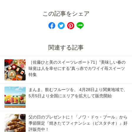
この記事をシェア
関連する記事
［佐藤ひと美のスイーツレポート71］”美味しい春の
味覚は人を幸せにする”真っ赤でカワイイ苺スイーツ
特集
まんま、飲むフルーツを、 4月28日より関東地域で、
5月5日より全国にエリアを拡大して販売開始
父の日のプレゼントに！「ノワ・ドゥ・ブール」から
季節限定『焼きたてフィナンシェ（ピスタチオ）』好
評販売中！