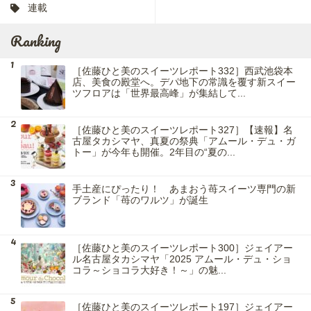
連載
Ranking
［佐藤ひと美のスイーツレポート332］西武池袋本
店、美食の殿堂へ。デパ地下の常識を覆す新スイー
ツフロアは「世界最高峰」が集結して...
［佐藤ひと美のスイーツレポート327］【速報】名
古屋タカシマヤ、真夏の祭典「アムール・デュ・ガ
トー」が今年も開催。2年目の“夏の...
手土産にぴったり！ あまおう苺スイーツ専門の新
ブランド「苺のワルツ」が誕生
［佐藤ひと美のスイーツレポート300］ジェイアー
ル名古屋タカシマヤ「2025 アムール・デュ・ショ
コラ～ショコラ大好き！～」の魅...
［佐藤ひと美のスイーツレポート197］ジェイアー