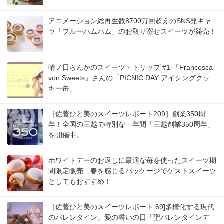
アニメーション総再生数8700万回超えのSNS発キャ
ラ「ブルーハムハム」のお取り寄せスイーツが発売！
晴ノ日らんかのスイーツ・トリップ #1 「Francesca
von Sweets」さんの「PICNIC DAY アイシングクッ
キー缶」
［佐藤ひと美のスイーツレポート209］創業350周
年！全国の三越で特別な一年間「三越創業350周年」
を開催中。
ホワイトデーのお返しに最適な苺を使ったスイーツ期
間限定販売 春を感じるパッケージでゲストスイーツ
としてもおすすめ！
［佐藤ひと美のスイーツレポート 69]多様化する現代
のバレンタイン。愛の誓いの日「聖バレンタインデ