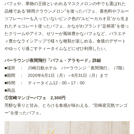
パフェや、果物の王様といわれるマスクメロンの中でも選ばれた
品種である“静岡クラウンメロン”を使ったパフェ、着色料やフルー
ツフレーバーも入っていないピンク色の“ルビーカカオ豆”から生ま
れたチョコレート使ったパフェ、かながわブランド“足柄茶”を使っ
たクリームやアイス、ゼリーが風味豊かなパフェなど、バラエテ
ィ豊かなラインアップで様々な種類が楽しめる。食後のデザート
やゆっくり過ごすティータイムなどにぜひ利用したい。
バーラウンジ夜間飛行「パフェ・アラモード」詳細
■場所 ： 川崎日航ホテル バーラウンジ「夜間飛行」（7階）
■期間 ： 2020年6月1日（月）～8月31日（月）まで
■時間 ： ティータイム12：00～17：00
■商品
①宮崎マンゴーパフェ 2,300円
芳醇な香りと甘み、とろける食感が味わえる、“宮崎産完熟マンゴ
ー”を使ったパフェ。