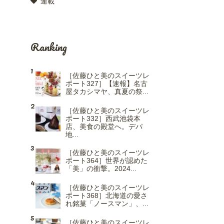
連載
Ranking
［佐藤ひと美のスイーツレ
ポート327］【速報】名古
屋タカシマヤ、真夏の祭...
［佐藤ひと美のスイーツレ
ポート332］西武池袋本
店、美食の殿堂へ。デパ
地...
［佐藤ひと美のスイーツレ
ポート364］世界が認めた
「美」の衝撃。2024...
［佐藤ひと美のスイーツレ
ポート368］北海道の愛さ
れ銘菓「ノースマン」、...
［佐藤ひと美のスイーツレ