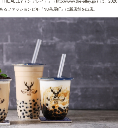
E ALLEY（ジ アレイ）」（
http://www.the-alley.jp/
）は、2020
にあるファッションビル『NU茶屋町』に新店舗を出店。