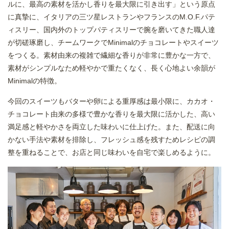
ルに、最高の素材を活かし香りを最大限に引き出す」という原点
に真摯に、イタリアの三ツ星レストランやフランスのM.O.F.パテ
ィスリー、国内外のトップパティスリーで腕を磨いてきた職人達
が切磋琢磨し、チームワークでMinimalのチョコレートやスイーツ
をつくる。素材由来の複雑で繊細な香りが非常に豊かな一方で、
素材がシンプルなため軽やかで重たくなく、⾧く心地よい余韻が
Minimalの特徴。
今回のスイーツもバターや卵による重厚感は最小限に、カカオ・
チョコレート由来の多様で豊かな香りを最大限に活かした、高い
満足感と軽やかさを両立した味わいに仕上げた。また、配送に向
かない手法や素材を排除し、フレッシュ感を残すためレシピの調
整を重ねることで、お店と同じ味わいを自宅で楽しめるように。