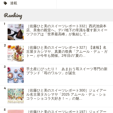
連載
Ranking
［佐藤ひと美のスイーツレポート332］西武池袋本
店、美食の殿堂へ。デパ地下の常識を覆す新スイー
ツフロアは「世界最高峰」が集結して...
［佐藤ひと美のスイーツレポート327］【速報】名
古屋タカシマヤ、真夏の祭典「アムール・デュ・ガ
トー」が今年も開催。2年目の“夏の...
手土産にぴったり！ あまおう苺スイーツ専門の新
ブランド「苺のワルツ」が誕生
［佐藤ひと美のスイーツレポート300］ジェイアー
ル名古屋タカシマヤ「2025 アムール・デュ・ショ
コラ～ショコラ大好き！～」の魅...
［佐藤ひと美のスイーツレポート197］ジェイアー