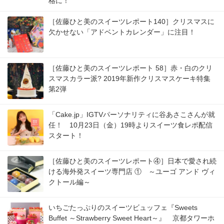
格に！
［佐藤ひと美のスイーツレポート140］クリスマスに
欠かせない「アドベントカレンダー」に注目！
［佐藤ひと美のスイーツレポート 58］赤・白のクリ
スマスカラー派? 2019年新作クリスマスケーキ特集
第2弾
「Cake.jp」IGTVパーソナリティに谷あさこさんが就
任！ 10月23日（金）19時よりスイーツ食レポ配信
スタート！
［佐藤ひと美のスイーツレポート④］日本で愛され続
ける海外発スイーツ専門店 ① ～ユーゴ アンド ヴィ
クトール編～
いちごたっぷりのスイーツビュッフェ『Sweets
Buffet ～Strawberry Sweet Heart～』 京都タワーホ