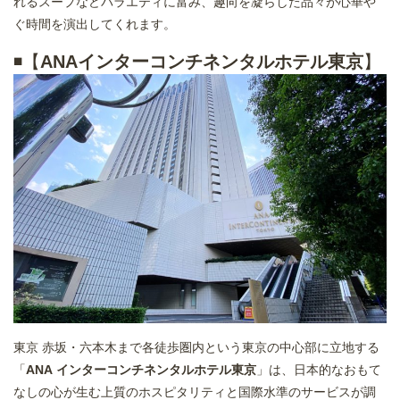
れるスープなどバラエティに富み、趣向を凝らした品々が心華や
ぐ時間を演出してくれます。
◾️【
ANAインターコンチネンタルホテル東京
】
東京 赤坂・六本木まで各徒歩圏内という東京の中心部に立地する
「
ANA インターコンチネンタルホテル東京
」は、日本的なおもて
なしの心が生む上質のホスピタリティと国際水準のサービスが調