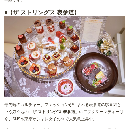
一品です。
◾️【
ザ ストリングス 表参道
】
最先端のカルチャー、ファッションが生まれる表参道の駅直結と
いう好立地の「
ザ ストリングス 表参道
」のアフタヌーンティーは
今、SNSや東京オシャレ女子の間で人気急上昇中。