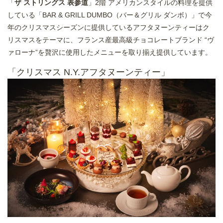
「
ザ ストリングス 表参道
」2階 アメリカンスタイルの料理を提供
している「BAR & GRILL DUMBO（バー＆グリル ダンボ）」で今
年のクリスマスシーズンに提供しているアフタヌーンティーはク
リスマスをテーマに、フランス産最高級チョコレートブランド “ヴ
ァローナ”を贅沢に使用したメニューを取り揃え提供しています。
「クリスマス N.Y.アフタヌーンティー」