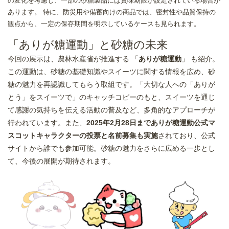
の変化を考慮し、一部の砂糖製品には賞味期限が設定されている場合が
あります。 特に、防災用や備蓄向けの商品では、密封性や品質保持の
観点から、一定の保存期間を明示しているケースも見られます。
「ありが糖運動」と砂糖の未来
今回の展示は、農林水産省が推進する 「
ありが糖運動
」 も紹介。
この運動は、砂糖の基礎知識やスイーツに関する情報を広め、砂
糖の魅力を再認識してもらう取組です。「大切な人への「ありが
とう」をスイーツで」のキャッチコピーのもと、スイーツを通じ
て感謝の気持ちを伝える活動の普及など、多角的なアプローチが
行われています。また、
2025年2月28日までありが糖運動公式マ
スコットキャラクターの投票と名前募集も実施
されており、公式
サイトから誰でも参加可能。砂糖の魅力をさらに広める一歩とし
て、今後の展開が期待されます。