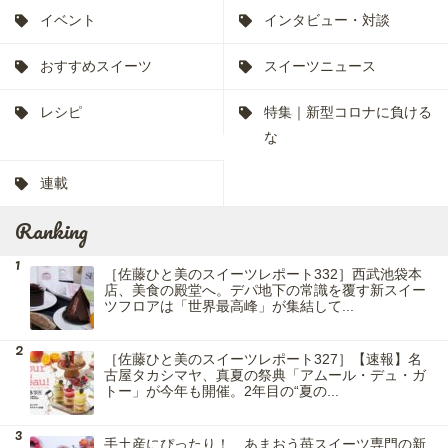
イベント
インタビュー・対談
おすすめスイーツ
スイーツニュース
レシピ
特集｜新型コロナに負ける
な
連載
Ranking
［佐藤ひと美のスイーツレポート332］西武池袋本
店、美食の殿堂へ。デパ地下の常識を覆す新スイー
ツフロアは「世界最高峰」が集結して...
［佐藤ひと美のスイーツレポート327］【速報】名
古屋タカシマヤ、真夏の祭典「アムール・デュ・ガ
トー」が今年も開催。2年目の“夏の...
手土産にぴったり！ あまおう苺スイーツ専門の新