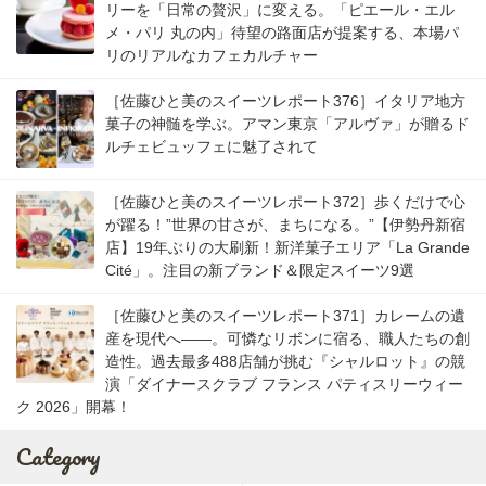
リーを「日常の贅沢」に変える。「ピエール・エル
メ・パリ 丸の内」待望の路面店が提案する、本場パ
リのリアルなカフェカルチャー
［佐藤ひと美のスイーツレポート376］イタリア地方
菓子の神髄を学ぶ。アマン東京「アルヴァ」が贈るド
ルチェビュッフェに魅了されて
［佐藤ひと美のスイーツレポート372］歩くだけで心
が躍る！”世界の甘さが、まちになる。”【伊勢丹新宿
店】19年ぶりの大刷新！新洋菓子エリア「La Grande
Cité」。注目の新ブランド＆限定スイーツ9選
［佐藤ひと美のスイーツレポート371］カレームの遺
産を現代へ――。可憐なリボンに宿る、職人たちの創
造性。過去最多488店舗が挑む『シャルロット』の競
演「ダイナースクラブ フランス パティスリーウィー
ク 2026」開幕！
Category