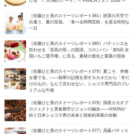
ける「7つの桃のアート」～ PEACHフェア 2026 ～
［佐藤ひと美のスイーツレポート381］絶景の天空で
出逢う、夏の至福。「食べる時間芸術」を巡る特別な
一日
［佐藤ひと美のスイーツレポート380］パティシエを
狂わせる「至高の苺」の競演。コロンバン「第5回 全
国いちご選手権」に見る、素材の進化と製菓の宿命
［佐藤ひと美のスイーツレポート379］夏こそ、本物
を愛でる。――熱帯の記憶を宿すカカオだから「冬だ
けのもの」なんて言わせない、ショコラ専門店のプレ
ミアムな午後
［佐藤ひと美のスイーツレポート378］国産カカオプ
ロジェクトと美食都市ビジョンの融合――VISONが
紡ぐ日本ショコラ界の未来と技術的革新の全貌
［佐藤ひと美のスイーツレポート377］高級パティス