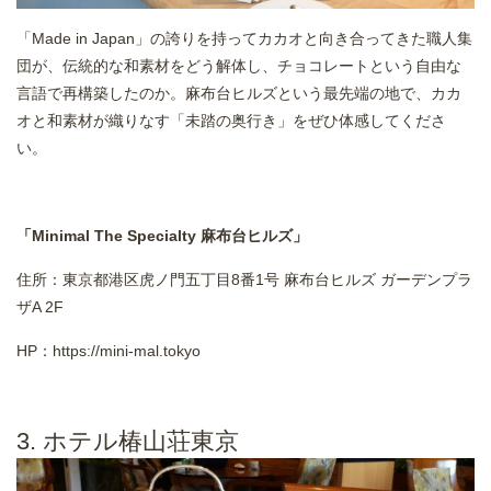
「Made in Japan」の誇りを持ってカカオと向き合ってきた職人集
団が、伝統的な和素材をどう解体し、チョコレートという自由な
言語で再構築したのか。麻布台ヒルズという最先端の地で、カカ
オと和素材が織りなす「未踏の奥行き」をぜひ体感してくださ
い。
「Minimal The Specialty 麻布台ヒルズ」
住所：東京都港区虎ノ門五丁目8番1号 麻布台ヒルズ ガーデンプラ
ザA 2F
HP：
https://mini-mal.tokyo
3. ホテル椿山荘東京