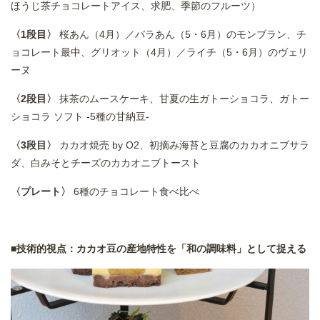
ほうじ茶チョコレートアイス、求肥、季節のフルーツ）
〈1段目〉
桜あん（4月）／バラあん（5・6月）のモンブラン、チ
ョコレート最中、グリオット（4月）／ライチ（5・6月）のヴェリ
ーヌ
〈2段目〉
抹茶のムースケーキ、甘夏の生ガトーショコラ、ガトー
ショコラ ソフト -5種の甘納豆-
〈3段目〉
カカオ焼売 by O2、初摘み海苔と豆腐のカカオニブサラ
ダ、白みそとチーズのカカオニブトースト
〈プレート〉
6種のチョコレート食べ比べ
■技術的視点：カカオ豆の産地特性を「和の調味料」として捉える