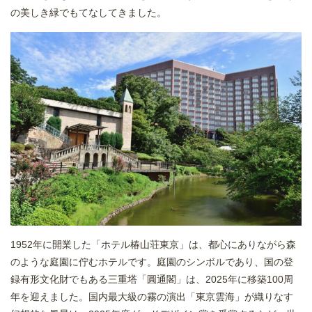
の美しき緑でもてなしてきました。
1952年に開業した「ホテル椿山荘東京」は、都心にありながら森
のような庭園に佇むホテルです。庭園のシンボルであり、国の登
録有形文化財でもある三重塔「圓通閣」は、2025年に移築100周
年を迎えました。国内最大級の霧の演出「東京雲海」が織りなす