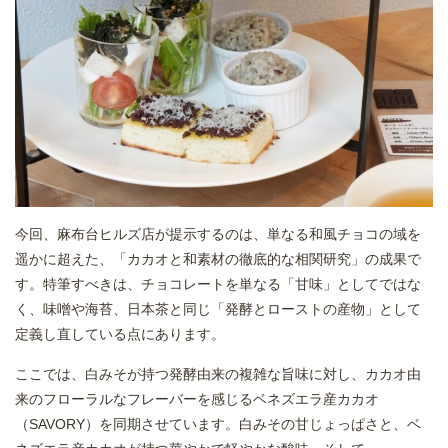
今回、麻布台ヒルズ店が提示するのは、単なる和風チョコの域を
遥かに超えた、「カカオと和素材の徹底的な相関研究」の成果で
す。特筆すべきは、チョコレートを単なる「甘味」としてではな
く、味噌や海苔、日本茶と同じ「発酵とローストの産物」として
定義し直している点にあります。
ここでは、白みそが持つ発酵由来の複雑な旨味に対し、カカオ由
来のフローラルなフレーバーを感じるベネズエラ産カカオ
（SAVORY）を同期させています。白みその甘じょっぱさと、ベ