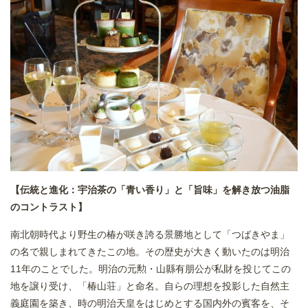
【伝統と進化：宇治茶の「青い香り」と「旨味」を解き放つ油脂
のコントラスト】
南北朝時代より野生の椿が咲き誇る景勝地として「つばきやま」
の名で親しまれてきたこの地。その歴史が大きく動いたのは明治
11年のことでした。明治の元勲・山縣有朋公が私財を投じてこの
地を譲り受け、「椿山荘」と命名。自らの理想を投影した自然主
義庭園を築き、時の明治天皇をはじめとする国内外の賓客を、そ