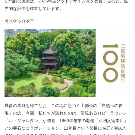
幻想的な風景は、2025年度グッドデザイン賞を受賞するなど、世
界的な評価を確立しています。
それから百余年。
幾多の歳月を経てなお、この地に息づく山縣公の「自然への畏
敬」の念。今回、私たちが訪れたのは、伝統あるロビーラウンジ
「ル・ジャルダン」が贈る、1860年創業の老舗「辻利兵衛本店」
との盤石なコラボレーション。11年目という節目に名匠が挑んだ