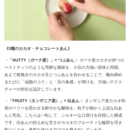
《3種のカカオ・チョコレートあん》
・「NUTTY（ガーナ産）」× つぶあん：
ガーナ産カカオが持つロ
ーストナッツのような芳醇な風味を、小豆の力強い旨味と同期。
あえて粗挽きのカカオ豆とつぶあんを合わせることで、噛み締め
るたびに「油脂のコク」と「豆の食感」が弾ける、力強いテクス
チャーの対比を設計しています。
・「FRUITY（タンザニア産）」× 白あん：
タンザニア産カカオ特
有のベリーを思わせる鮮やかな酸味を、粒子が細かく上品な白あ
んと乳化。こちらは一転して、シルキーな口溶けを目指した構成
です。白あんの控えめな甘さがカカオのフルーティな輪郭を浮き
彫りにさせ、鼻腔を抜けるアロマを最大化しています。