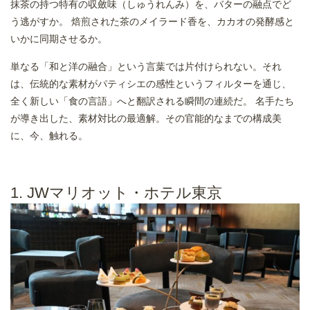
抹茶の持つ特有の収斂味（しゅうれんみ）を、バターの融点でど
う逃がすか。 焙煎された茶のメイラード香を、カカオの発酵感と
いかに同期させるか。
単なる「和と洋の融合」という言葉では片付けられない。それ
は、伝統的な素材がパティシエの感性というフィルターを通じ、
全く新しい「食の言語」へと翻訳される瞬間の連続だ。 名手たち
が導き出した、素材対比の最適解。その官能的なまでの構成美
に、今、触れる。
1. JWマリオット・ホテル東京