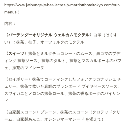
https://www.jwlounge-jwbar-lecres.jwmarriotthoteltokyo.com/our-
menus
）
内容：
〈バーテンダーオリジナル ウェルカムモクテル〉
白翠（はくす
い）：抹茶、柚子、オーツミルクのモクテル
〈スイーツ〉
抹茶とミルクチョコレートのムース、黒ゴマのプデ
ィング 抹茶ソース、抹茶のタルト、抹茶とマスカルポーネのパフ
ェ、抹茶のマドレーヌ
〈セイボリー〉抹茶でコーティングしたフォアグラガナッシュ チ
ェリー、抹茶で炊いた真鯛のブランダード ブイヤベースソース、
ズワイガニとメロンの抹茶ロール、抹茶の香るポークのパイサン
ド
〈自家製スコーン〉プレーン、抹茶のスコーン（クロテッドクリ
ーム、自家製あんこ、オレンジマーマレード を添えて）