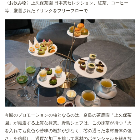
〈お飲み物〉上久保茶園 日本茶セレクション、紅茶、コーヒー
等、厳選されたドリンクをフリーフローで
今回のプロモーションの核となるのは、奈良の茶農園「上久保茶
園」が厳選する上質な抹茶。野島シェフは、この抹茶が持つ「火
を入れても変色や苦味の増加が少なく、芯の通った素材自体の強
さ」を信頼し、過度な加工を排して素材のポテンシャルを解き放