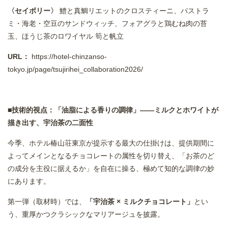
〈セイボリー〉
鱧と真鯛リエットのクロスティーニ、パストラ
ミ・海老・空豆のサンドウィッチ、フォアグラと鶏むね肉の苔
玉、ほうじ茶のロワイヤル 筍と帆立
URL：
https://hotel-chinzanso-
tokyo.jp/page/tsujirihei_collaboration2026/
■技術的視点：「油脂による香りの調律」——ミルクとホワイトが
描き出す、宇治茶の二面性
今季、ホテル椿山荘東京が提示する最大の仕掛けは、提供期間に
よってメインとなるチョコレートの属性を切り替え、「お茶のど
の成分を主役に据えるか」を自在に操る、極めて知的な調律の妙
にあります。
第一弾（取材時）では、
「宇治茶 × ミルクチョコレート」
とい
う、重厚かつクラシックなマリアージュを披露。