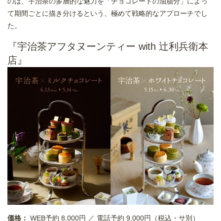
のは、宇治茶の多層的な魅力を「チョコレートの油脂分」によっ
て期間ごとに描き分けるという、極めて戦略的なアプローチでし
た。
『宇治茶アフタヌーンティー with 辻利兵衛本
店』
価格：
WEB予約 8,000円 ／ 電話予約 9,000円（税込・サ別）