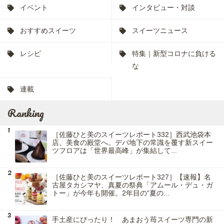
イベント
インタビュー・対談
おすすめスイーツ
スイーツニュース
レシピ
特集｜新型コロナに負ける
な
連載
Ranking
［佐藤ひと美のスイーツレポート332］西武池袋本
店、美食の殿堂へ。デパ地下の常識を覆す新スイー
ツフロアは「世界最高峰」が集結して...
［佐藤ひと美のスイーツレポート327］【速報】名
古屋タカシマヤ、真夏の祭典「アムール・デュ・ガ
トー」が今年も開催。2年目の“夏の...
手土産にぴったり！ あまおう苺スイーツ専門の新