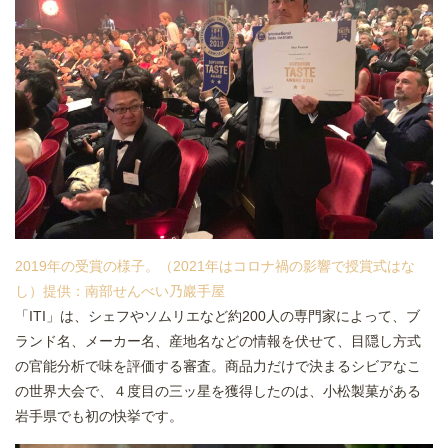
2019年の受賞の様子。（2021年はコロナ禍の影響で授賞式はな
し）提供：南部せんべい乃巖手屋
「ITI」は、シェフやソムリエなど約200人の専門家によって、ブ
ランド名、メーカー名、産地名などの情報を伏せて、目隠し方式
の官能分析で味を評価する審査。商品力だけで決まるシビアなこ
の世界大会で、４度目の三ッ星を獲得したのは、小松製菓がある
岩手県でも初の快挙です。