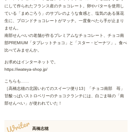
にして作られたフランス産のチョコレート。卵やバターを使用し
ている「まめごろう」のサブレのような食感と、塩気のある落花
生に、ブロンドチョコレートがマッチ。一度食べたら手が止まり
ません。
南部せんべいの老舗が作るプレミアムなチョコレート、チョコ南
部PREMIUM「タブレットチョコ」と「スター・ピーナツ」。食べ
比べてみませんか。
お求めはインターネットで。
https://iwateya-shop.jp/
こちらも……
［高橋志穂の北国いわてのスイーツ便り13］「チョコ南部 苺」
甘酸っぱいストロベリーのチョコクランチには、白ごま味の「南
部せんべい」が使われていた！
Writer
高橋志穂