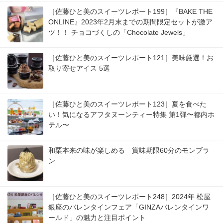
［佐藤ひと美のスイーツレポート199］『BAKE THE
ONLINE』2023年2月末までの期間限定セットが激ア
ツ！！ チョコづくしの「Chocolate Jewels」
［佐藤ひと美のスイーツレポート121］美味厳選！お
取り寄せアイス 5選
［佐藤ひと美のスイーツレポート123］夏を食べた
い！気になるアフタヌーンティー特集 第1弾〜都内ホ
テル〜
和栗本来の味が楽しめる 賞味期限60分のモンブラ
ン
［佐藤ひと美のスイーツレポート248］2024年 松屋
銀座のバレンタインフェア「GINZAバレンタインワ
ールド」の魅力と注目ポイント