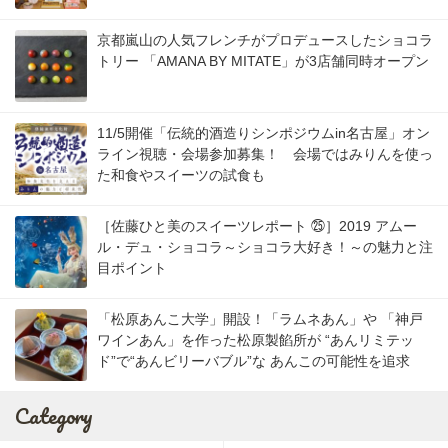
京都嵐山の人気フレンチがプロデュースしたショコラ
トリー 「AMANA BY MITATE」が3店舗同時オープン
11/5開催「伝統的酒造りシンポジウムin名古屋」オン
ライン視聴・会場参加募集！ 会場ではみりんを使っ
た和食やスイーツの試食も
［佐藤ひと美のスイーツレポート ㉕］2019 アムー
ル・デュ・ショコラ～ショコラ大好き！～の魅力と注
目ポイント
「松原あんこ大学」開設！「ラムネあん」や 「神戸
ワインあん」を作った松原製餡所が “あんリミテッ
ド”で“あんビリーバブル”な あんこの可能性を追求
Category