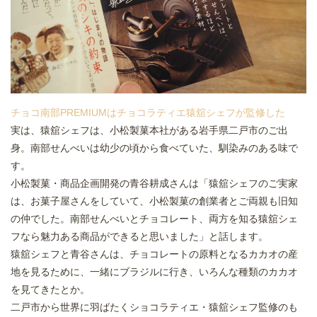
チョコ南部PREMIUMはチョコラティエ猿舘シェフが監修した
実は、猿舘シェフは、小松製菓本社がある岩手県二戸市のご出
身。南部せんべいは幼少の頃から食べていた、馴染みのある味で
す。
小松製菓・商品企画開発の青谷耕成さんは「猿舘シェフのご実家
は、お菓子屋さんをしていて、小松製菓の創業者とご両親も旧知
の仲でした。南部せんべいとチョコレート、両方を知る猿舘シェ
フなら魅力ある商品ができると思いました」と話します。
猿舘シェフと青谷さんは、チョコレートの原料となるカカオの産
地を見るために、一緒にブラジルに行き、いろんな種類のカカオ
を見てきたとか。
二戸市から世界に羽ばたくショコラティエ・猿舘シェフ監修のも