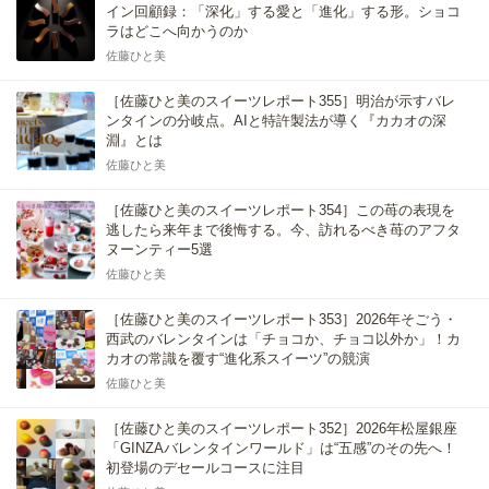
イン回顧録：「深化」する愛と「進化」する形。ショコ
ラはどこへ向かうのか
佐藤ひと美
［佐藤ひと美のスイーツレポート355］明治が示すバレ
ンタインの分岐点。AIと特許製法が導く『カカオの深
淵』とは
佐藤ひと美
［佐藤ひと美のスイーツレポート354］この苺の表現を
逃したら来年まで後悔する。今、訪れるべき苺のアフタ
ヌーンティー5選
佐藤ひと美
［佐藤ひと美のスイーツレポート353］2026年そごう・
西武のバレンタインは「チョコか、チョコ以外か」！カ
カオの常識を覆す“進化系スイーツ”の競演
佐藤ひと美
［佐藤ひと美のスイーツレポート352］2026年松屋銀座
「GINZAバレンタインワールド」は“五感”のその先へ！
初登場のデセールコースに注目