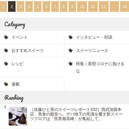
1
2
3
4
5
6
7
8
9
10
11
12
…
44
Category
イベント
インタビュー・対談
おすすめスイーツ
スイーツニュース
レシピ
特集｜新型コロナに負ける
な
連載
Ranking
［佐藤ひと美のスイーツレポート332］西武池袋本
店、美食の殿堂へ。デパ地下の常識を覆す新スイー
ツフロアは「世界最高峰」が集結して...