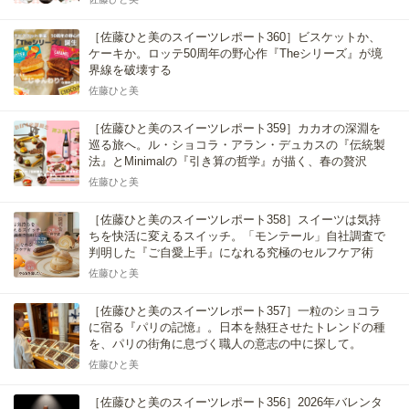
［佐藤ひと美のスイーツレポート360］ビスケットか、
ケーキか。ロッテ50周年の野心作『Theシリーズ』が境
界線を破壊する
佐藤ひと美
［佐藤ひと美のスイーツレポート359］カカオの深淵を
巡る旅へ。ル・ショコラ・アラン・デュカスの『伝統製
法』とMinimalの『引き算の哲学』が描く、春の贅沢
佐藤ひと美
［佐藤ひと美のスイーツレポート358］スイーツは気持
ちを快活に変えるスイッチ。「モンテール」自社調査で
判明した『ご自愛上手』になれる究極のセルフケア術
佐藤ひと美
［佐藤ひと美のスイーツレポート357］一粒のショコラ
に宿る『パリの記憶』。日本を熱狂させたトレンドの種
を、パリの街角に息づく職人の意志の中に探して。
佐藤ひと美
［佐藤ひと美のスイーツレポート356］2026年バレンタ