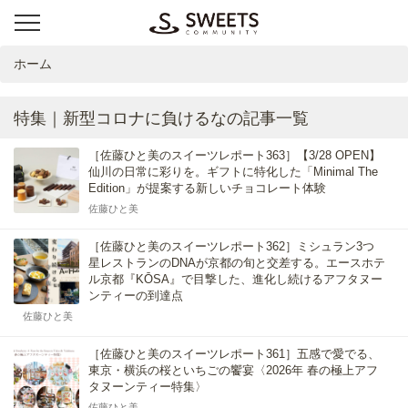
ホーム
特集｜新型コロナに負けるなの記事一覧
［佐藤ひと美のスイーツレポート363］【3/28 OPEN】
仙川の日常に彩りを。ギフトに特化した「Minimal The
Edition」が提案する新しいチョコレート体験
佐藤ひと美
［佐藤ひと美のスイーツレポート362］ミシュラン3つ
星レストランのDNAが京都の旬と交差する。エースホテ
ル京都『KŌSA』で目撃した、進化し続けるアフタヌー
ンティーの到達点
佐藤ひと美
［佐藤ひと美のスイーツレポート361］五感で愛でる、
東京・横浜の桜といちごの饗宴〈2026年 春の極上アフ
タヌーンティー特集〉
佐藤ひと美