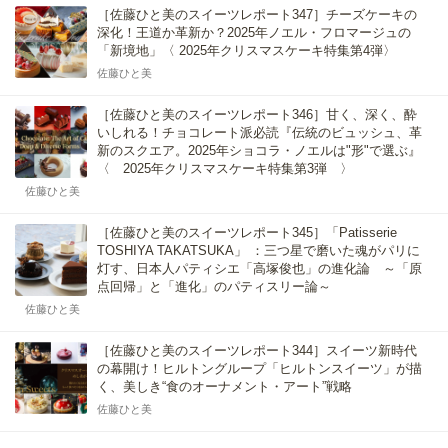
［佐藤ひと美のスイーツレポート347］チーズケーキの
深化！王道か革新か？2025年ノエル・フロマージュの
「新境地」〈 2025年クリスマスケーキ特集第4弾〉
佐藤ひと美
［佐藤ひと美のスイーツレポート346］甘く、深く、酔
いしれる！チョコレート派必読『伝統のビュッシュ、革
新のスクエア。2025年ショコラ・ノエルは"形"で選ぶ』
〈 2025年クリスマスケーキ特集第3弾 〉
佐藤ひと美
［佐藤ひと美のスイーツレポート345］「Patisserie
TOSHIYA TAKATSUKA」 ：三つ星で磨いた魂がパリに
灯す、日本人パティシエ「高塚俊也」の進化論 ～「原
点回帰」と「進化」のパティスリー論～
佐藤ひと美
［佐藤ひと美のスイーツレポート344］スイーツ新時代
の幕開け！ヒルトングループ「ヒルトンスイーツ」が描
く、美しき“食のオーナメント・アート”戦略
佐藤ひと美