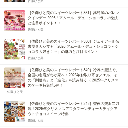
佐藤ひと美
［佐藤ひと美のスイーツレポート351］髙島屋のバレン
タインデー 2026「アムール・デュ・ショコラ」の魅力
と注目ポイント！！
佐藤ひと美
［佐藤ひと美のスイーツレポート350］ジェイアール名
古屋タカシマヤ「2026 アムール・デュ・ショコラ～シ
ョコラ大好き！～」の魅力と注目ポイント
佐藤ひと美
［佐藤ひと美のスイーツレポート349］冷凍の魔法で、
全国の名店がわが家へ！2025年お取り寄せノエル、そ
の「到達点」と「進化」を読み解く〈 2025年クリスマ
スケーキ特集第5弾 〉
佐藤ひと美
［佐藤ひと美のスイーツレポート348］聖夜の贅沢二刀
流！2025年クリスマスアフタヌーンティー＆テイクア
ウトチョコスイーツ特集
佐藤ひと美