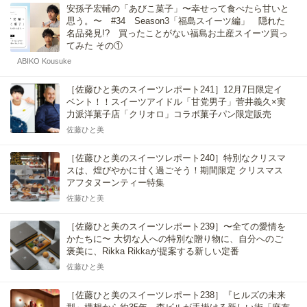
安孫子宏輔の「あびこ菓子」〜幸せって食べたら甘いと
思う。〜 #34 Season3「福島スイーツ編」 隠れた
名品発見!? 買ったことがない福島お土産スイーツ買っ
てみた その①
ABIKO Kousuke
［佐藤ひと美のスイーツレポート241］12月7日限定イ
ベント！！スイーツアイドル「甘党男子」菅井義久×実
力派洋菓子店「クリオロ」コラボ菓子パン限定販売
佐藤ひと美
［佐藤ひと美のスイーツレポート240］特別なクリスマ
スは、煌びやかに甘く過ごそう！期間限定 クリスマス
アフタヌーンティー特集
佐藤ひと美
［佐藤ひと美のスイーツレポート239］〜全ての愛情を
かたちに〜 大切な人への特別な贈り物に、自分へのご
褒美に、Rikka Rikkaが提案する新しい定番
佐藤ひと美
［佐藤ひと美のスイーツレポート238］『ヒルズの未来