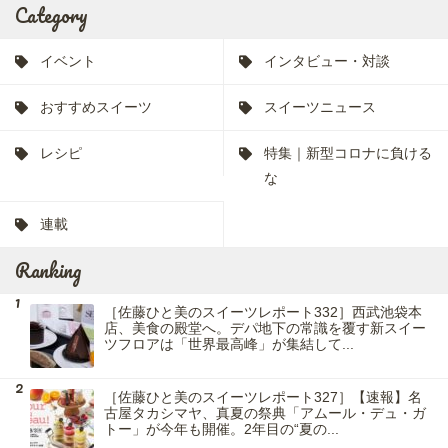
Category
イベント
インタビュー・対談
おすすめスイーツ
スイーツニュース
レシピ
特集｜新型コロナに負ける
な
連載
Ranking
［佐藤ひと美のスイーツレポート332］西武池袋本
店、美食の殿堂へ。デパ地下の常識を覆す新スイー
ツフロアは「世界最高峰」が集結して...
［佐藤ひと美のスイーツレポート327］【速報】名
古屋タカシマヤ、真夏の祭典「アムール・デュ・ガ
トー」が今年も開催。2年目の“夏の...