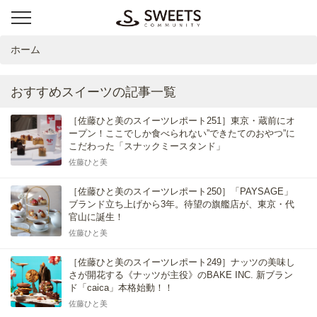
ホーム
おすすめスイーツの記事一覧
［佐藤ひと美のスイーツレポート251］東京・蔵前にオ
ープン！ここでしか食べられない”できたてのおやつ”に
こだわった「スナックミースタンド」
佐藤ひと美
［佐藤ひと美のスイーツレポート250］「PAYSAGE」
ブランド立ち上げから3年。待望の旗艦店が、東京・代
官山に誕生！
佐藤ひと美
［佐藤ひと美のスイーツレポート249］ナッツの美味し
さが開花する《ナッツが主役》のBAKE INC. 新ブラン
ド「caica」本格始動！！
佐藤ひと美