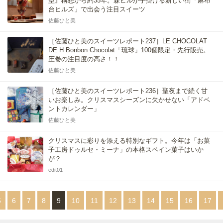
型』構想から約35年。森ビルが手掛ける新しい街「麻布
台ヒルズ」で出会う注目スイーツ
佐藤ひと美
［佐藤ひと美のスイーツレポート237］LE CHOCOLAT
DE H Bonbon Chocolat「琉球」100個限定・先行販売。
圧巻の注目度の高さ！！
佐藤ひと美
［佐藤ひと美のスイーツレポート236］聖夜まで続く甘
いお楽しみ。クリスマスシーズンに欠かせない「アドベ
ントカレンダー」
佐藤ひと美
クリスマスに彩りを添える特別なギフト。今年は「お菓
子工房ドゥルセ・ミーナ」の本格スペイン菓子はいか
が？
edit01
5
6
7
8
9
10
11
12
13
14
15
16
17